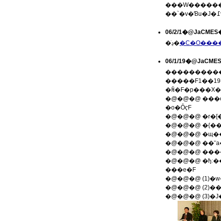
���W�����������ق��A���J�u��������{���܂����B1991�N�̃C���N�푈���u��ꎟ�����푈�v�ƈʒu�t���鎋
06/2/1�@JaCM
�ڍׂ�
�C�O����
06/1/19�@JaCM
�ꏊ�F�p���X�
�o�ȎҁF
�@�@�@ �r�
�@�@�@ �щ�
�@�@�@ ��˘a
�@�@�@ ���
�@�@�@ �ђː�
���e�F
�@�@�@ (3)�