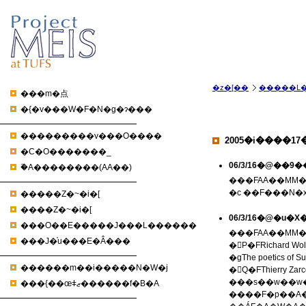
�z�[��
�����L�
���m�点
�{�v���W�F�N�g�ɂ���
���������v���O����
2005�i����17
�C�O�������_
06/3/16�@��
�֘A��������(AA��)
���FAA��MM�Z�
�c ��F���N�
�����Z�~�i�[
����Z�~�i�[
���O��E�����J���L������
���FAA��MM��c
���J�̍u���E�Â���
�񍐂P�FRichar
�gThe poetics of Suf
������m��i�����N�W�j
�񍐂Q�FThierry
���s��w��w
���{��œǂޒ������f�B�A
����F�p��A