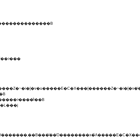
ڍ����j���[�̊e�Z�~�i�[���������������B
��ɂ���
�B
�����ɂ����̂ł��B
���L���j
������A�����̈�w�̐��i��}