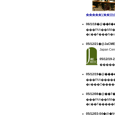
�����V��We
06/1/18�@��
���FAA��MM�Z�
�c��F���N�x�
05/12/21�@Ja
05/12/
05/12/19�@�
���FAA�����c�
05/12/08�@�
���FAA��MM�Z�
�c��F�����C
05/12/03-04�