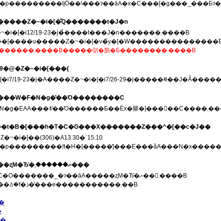
�p���������ǉȌ��\���ɂ��āA�x�C���[�g���_���Ƃɂ
������Z�~�i�[�̎Q�������t�J�n
��������Z�~�i�[�i12/19-23�j�̉����t���J�n�������܂����B
j���[����u�����Z�~�i�[�v�̃y�[�W���������������
����W�͏I���������܂����B�����傠�肪�Ƃ��������܂����B
6-29�@�Z�~�i�[���{
{�v���W�F�N�g�̔��Ό��������C
�5��t�B�[���h�T�C�G���X�������Z���^�[��c�J��
~�i�[��(306)�A13.30�`15.10
�p���������ǃt�H�[�����̕]���E���ȁA���N�x�����v�
05/06/16�@�����ʐM�Ђ̎�ނ������܂���
�x�C���[�g�̊C�O�������_�ɂ��āA�����ʐM�Ђ̎�ނ��󂯂܂����B
�ȉ��̃����N���ꕔ�f�ڎ��̓��e�����������܂��B
�
�
��