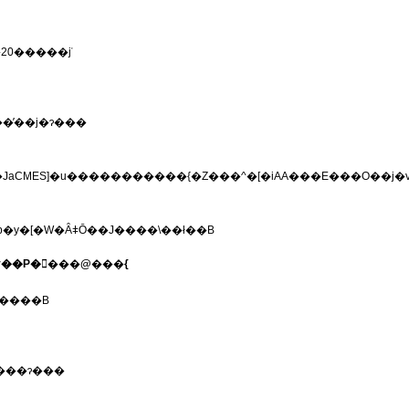
��܂��B�i1��20�����݁j
�̕��j�ɂ���
��B�񍐂ɂ��ẮA����Web�y�[�W�ȂǂŌ��J����\��ł��B
v��P�񌤋���@���{
����B
���ɂ���