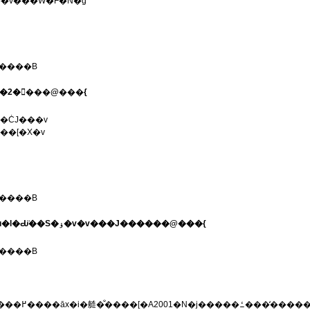
�v���W�F�N�g
����B
�2�񌤋���@���{
�ĊJ���v
��[�X�v
����B
06/2/13�@���������v���O�����u���n���C�n��ɂ�����l�Ԉړ��Ɓu�l�Ԃ̈��S�ۏ�v�v���J������@���{
����B
E�G���}