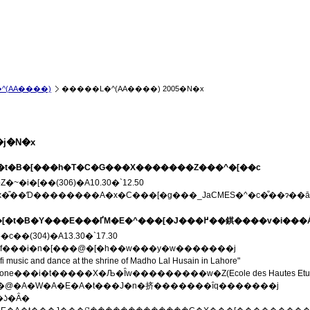
^(AA����)
�����L�^(AA����) 2005�N�x
�j�N�x
9��t�B�[���h�T�C�G���X�������Z���^�[��c
~�i�[��(306)�A10.30�`12.50
x�̎��Ɗ��������A�x�C���[�g���_JaCMES�^�c�̐��ɂ��
06/3/16�@�u�X�[�t�B�Y���E���ҐM�E�^���[�J���߂��
��(304)�A13.30�`17.30
d Wolf���i�n�[���@�[�h��w���y�w�������j
i music and dance at the shrine of Madho Lal Husain in Lahore"
 Zarcone���i�t�����X�Љ�Ȋw���������w�Z(Ecole des Hautes 
�@�A�W�A�E�A�t���J�n�挤�������ȋq�������j
�ʖ�Ȃ�