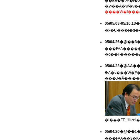
�ڍׂɂ��Ă͕�
05/05/03-05/
05/04/26�@�
���FAA������c
�c��F�����Z
�֘A�v���W�F�N�g�ł���u���n���C��ɂ�����l�Ԉړ��Ɓu�l�Ԃ̈��S�ۏ�v�
���
�i���FF. Hitz
05/04/20�@�
���FAA��3�K�}