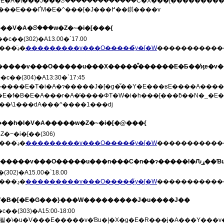
�E�A�t���J���ꕶ�������������C�X���[���������
�u�X�[�t�B�Y���E���ҐM�E�^���[�J���߂��錤����v
�y���V�A�ꕶ���w�Z�~�i�[���{
��(302)�A13.00�`17.00
�v���O�������ڍׂ�
���������v���O�����̃y�[�W
�����������
������v���O�����u���X�����̐������E�Ƃ��̕ϗe�v�
��(304)�A13:30�`17:45
�����E�T�i�A�ɂ�����J�[�g�̐��Y�E���ʁE����A����
�E�f�B�E�A���r�A�̕����ՓT�W�i�h���[���ƃ��N�_�E�
�\1���ԁA���^����1���ԁj
�C���h�l�V�A�����w�Z�~�i�[�@���{
�~�i�[��(306)
�v���O�������ڍׂ�
���������v���O�����̃y�[�W
�����������
02)�A15.00�`18.00
�v���O�������ڍׂ�
���������v���O�����̃y�[�W
�����������
�t�f�B�[�E�G���}���W���������J�u����J��
�(303)�A15:00-18:00
�v�Ɓu�|�X�g�E�R���j�A���Y���v���߂����āx�i�䒃�̐����[�A2001�N�j�����ߑ����̒����Œm���鍑�ې����w�҃}�t�f�B�[�