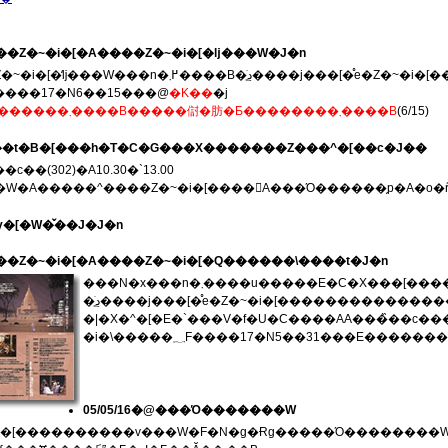
���Z�~�i�[�A����Z�~�i�[�ǉ���W�J�n
7���J�Â�2�̃Z�~�i�[�̒ǉ���W���n�߂܂����B�ׂ͍
������؁F����17�N6��15���@
�K��
�j
����W�͏I���������܂����B�����傠�肪�Ƃ��������܂����B
(6/15)
�4��t�B�[���h�T�C�G���X�������Z���^�[��c�J��
��(302)�A10.30�`13.00
[�W�A�����^����Z�~�i�[����󋵁A���Ό������̗p�A�o�ŕ
�y�[�W�̌��J�J�n
����Z�~�i�[�A����Z�~�i�[�Q������\����t�J�n
�ڍׂ͍����j���[�̊e�Z�~�i�[��������������
�|�X�^�[�E�`���V�f�U�C����AA���̏��c��
�i�\�����؁F����17�N5��31���E�����
05/05/16�@���Ό�������W
�N�g�Ɍg�����Ό��������W�������܂��B���̔��Ό��������x�́A�����E�C�X���[���ɂ��č��x�Ȍ����\�͂�����茤���҂Ɉ����Ԍ����ɏ]�����Ă��