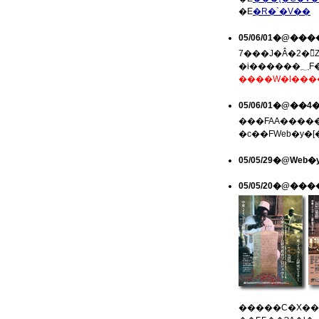
�E
�R�`�V��
05/06/01�@��
�i
05/06/01�@�
���FAA������c
�c��FWeb�y�
05/05/29�@Web
05/05/20�@�
�����C�X���[����������v���W�F