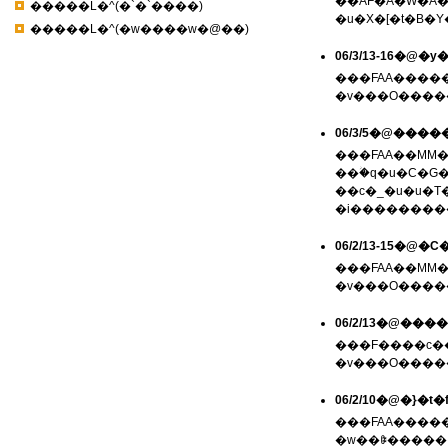
��ÁF�A�W�A
�����L�^(�`�`����)
�����L�^(�w����w�@��)
06/3/13-16�@
���FAA������c
06/3/5�@���
���FAA��MM��c
��ؗ�q�u�C�G
��c�_�u�u�T
�i���������
06/2/13-15�@
���FAA��MM�Z
���F����c��(3
06/2/10�@�}
���FAA�����c�
�w��ꎟ�����푈�\�u�V���E����