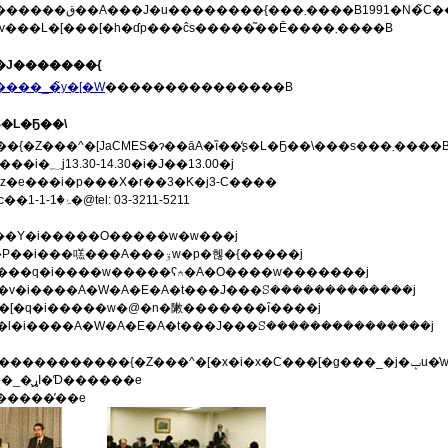
�_����A���̌�15�N���o�߂��������̐��E�̏󋵂��A�u���K�鍑
��`�v�Ɓu�J�߁v���L�[���[�h�ɗp���ĉs�����͂��Ē����܂����B
ES�J�������{
���_�̃y�[�W
���������������B
ES�L�Ҕ��\
�����������{�Z���^�[JaCMES�ɂ��āA�ȉ��̒ʂ�L�Ҕ��\���s���܂��
�����F1��19���i�؁j13.30-14.30�i�J��13.00�j
z�e���i�p���X�r��3�K�j3-C����
�@�@�@ ���c��ۂ̓�1-1-1�@tel: 03-3211-5211
[��Y�i�����O�����w�w���j
�@�@�@ �{��P��i���㗝���A���ۊw�p�헪�{�����j
���q�i����w�����ʕ⍲�A�O����w�������j
�v�i����A�W�A�E�A�t���J���ꕶ�������������j
�[�q�i�����w�@�n�敶�������ȋ����j
�l�i����A�W�A�E�A�t���J���ꕶ���������������j
�@�@�@ (1)�w�����������{�Z���^�[�x�i�
�@�@�@ (2)���_�̖ړI�Ɗ������e
J�����̓��e