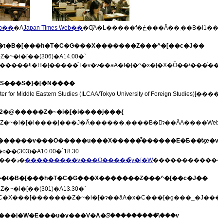
b��
�A
Japan Times Web��
�Ɋ֘A�L�����f�ڂ���Ă
8��t�B�[���h�T�C�G���X�������Z���^�[��c�J��
~�i�[��(306)�A14.00�`
����ǃt�H�[�����̊T�v�ɂ��āA�f�[�^�x�[�X�Ȍ��\���̍��
CMES���S�}�[�N����
19-22�@�����Z�~�i�[�i����j���{
�����Z�~�i�[�i����j���J�Â������܂��
��������v���O�����u���X�����̐������E�Ƃ��̕ϗe�
�(303)�A10.00�`18.30
�v���O�������ڍׂ�
���������v���O�����̃y�[�W
�����������
�7��t�B�[���h�T�C�G���X�������Z���^�[��c�J��
~�i�[��(301)�A13.30�`
�X���[�������Z�~�i�[�ɂ��āA�x�C���[�g���_�J��
@�V���|�W�E���u�y���V�A�ꕶ���������̉\���v