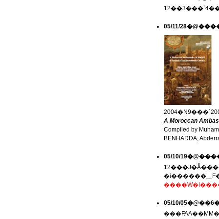
05/11/28�@���
A Moroccan Ambassa
Compiled by Muham
BENHADDA, Abderra
05/10/19�@�
�i
05/10/05�@�
���FAA��MM�Z�