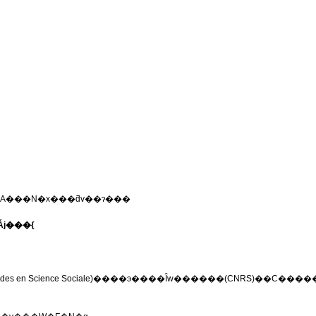
āA���N�x���ƌv��ɂ���
錤����v�i���Áj���{
Etudes en Science Sociale)����э����Ȋw������(CNRS)��C���