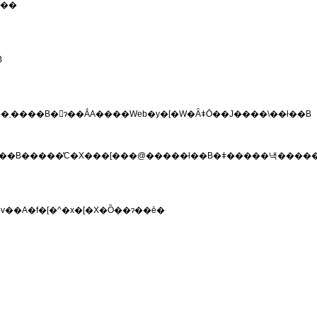
���
B
�����Z�~�i�[�i7/19-23�j�A����Z�~�i�[�i7/26-29�j�����ꂼ��J�Â������܂����B�񍐂ɂ��ẮA����Web�y�[�W�ȂǂŌ��J����\��ł��B
�A�f�[�^�x�[�X�Ȍ��ɂ��ē�