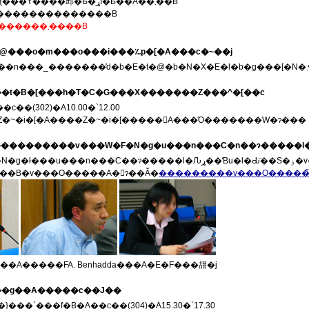
��ƂƂ��ɁA�l�ޗ{���Ɏ����邱�Ƃ�ړI�Ƃ��Ă��܂��B
W�v���������������B
����W�͏I���������܂����B
10,13�@���o�m���o���i���؉p�[�A���c�~��j
�3��t�B�[���h�T�C�G���X�������Z���^�[��c
��(302)�A10.00�`12.00
�~�i�[�A����Z�~�i�[�����󋵁A���Ό�������W�ɂ���
v������ł́A���ۃ��[�N�V���b�v�u�I�X�}���n���C���E�ɂ����鐭���o�ό𗬁v International Workshop "Political and Economic Interaction in the Ottoman Mediterranean"
J�Â��܂����B�v���O�����A�񍐂ɂ��Ă�
���������v���O�����̃
el���A�����FA. Benhadda���A�E�F���䎁�j
�1��g��A�����c��J��
���`���f�B�A��c��(304)�A15.30�`17.30