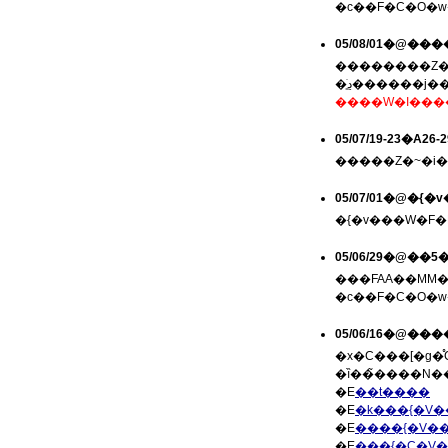
�c��F�C�O�w
05/08/01�@��
�ڍׂ͍������
05/07/19-23�A2
05/07/01�@�
05/06/29�@�
���FAA��MM�Z�
�c��F�C�O�w
�E
��t����
�E
�k���{�V�
�E
����{�V�
�E
���{�C�V