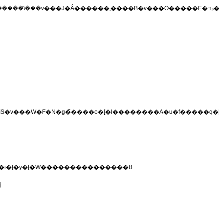
����B�ڍׂ͍����j���[�̌����Z�~�i�[�y�[�W���������������B
j