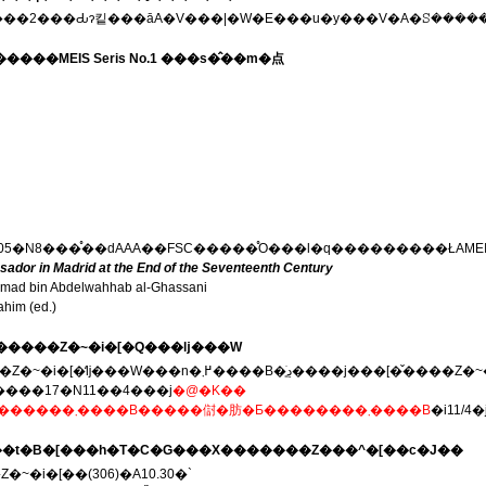
�����MEIS Seris No.1 ���s�̂��m�点
dor in Madrid at the End of the Seventeenth Century
mad bin Abdelwahhab al-Ghassani
him (ed.)
�������Z�~�i�[�Q���ǉ���W
12���J�Â̌����Z�~�i�[�̒ǉ���W���n�߂܂
������؁F����17�N11��4���j
�@�K��
����W�͏I���������܂����B�����傠�肪�Ƃ��������܂����B
�i11/4�
�6��t�B�[���h�T�C�G���X�������Z���^�[��c�J��
~�i�[��(306)�A10.30�`