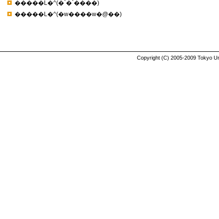
�����L�^(�`�`����)
�����L�^(�w����w�@��)
Copyright (C) 2005-2009 Tokyo Uni