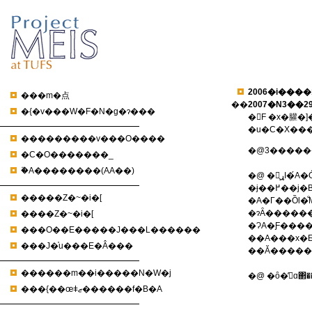
2006�i����
���m�点
��
2007�N3�
�{�v���W�F�N�g�ɂ���
�񍐁F �x�䑏
�u�C�X��
���������v���O����
�@3������
�C�O�������_
�֘A��������(AA��)
�@ �񍐂̖ړI�́A�ÓT�I�ȃC�X���[���@�̉Ƒ��Ɋւ���K��̕��͂��́A�ߌ�����˒��ɓ���āA�@�̕ω��ƉƑ��̕ω��̊֌W���𖾂炩�ɂ��邱�Ƃł���i���̈Ӗ��ŁA�����̕񍐉���u�C�X���[���@�ɂ�����Ƒ��v����L�̂悤
�ɉ��߂��j�B���̓��e�͊T���ȉ��̒ʂ�ł���B������ʂɁA�C�X���[���͉Ƒ�����ɏd������@���ł���A�ƐM�����Ă���B���̂��Ƃ͗��j�I�ɂ́A�C�X���[���͌����A����ȑO�̃A���u�̕����I�Ȍ���������ے肵
�����Z�~�i�[
�A�Γ��Ȍl�̐M�ɂ��Љ
�ɂȂ������߂ł���ƍl�����Ă���B���ہA�C�X���[���@�̂����ł��A���X�����Ƃ�����̕ۑ��������̏d�v�ȖړI�Ƃ��A�@���I�ɍ������l�
����Z�~�i�[
�ɁA�Ƒ����
���O��E�����J���L������
��A���x�Ƃ��Ẳ
���J�̍u���E�Â���
������m��i�����N�W�j
���{��œǂޒ������f�B�A