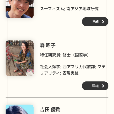
スーフィズム; 南アジア地域研究
詳細
森 昭子
特任研究員; 修士（国際学）
社会人類学; 西アフリカ民族誌; マテ
リアリティ; 表現実践
詳細
吉田 優貴