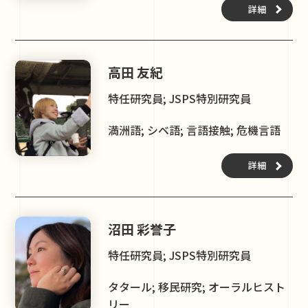
詳細
高田 友紀
特任研究員; JSPS特別研究員
満洲語; シベ語; 言語接触; 危機言語
詳細
沼田 彩誉子
特任研究員; JSPS特別研究員
タタール; 移民研究; オーラルヒスト
リー