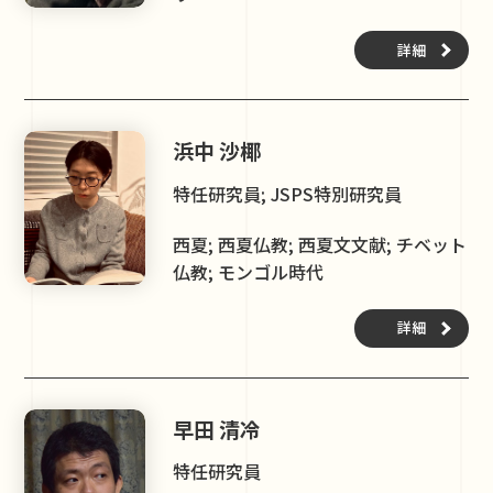
詳細
浜中 沙椰
特任研究員; JSPS特別研究員
西夏; 西夏仏教; 西夏文文献; チベット
仏教; モンゴル時代
詳細
早田 清冷
特任研究員