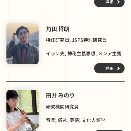
詳細
角田 哲朗
特任研究員; JSPS特別研究員
イラン史; 神秘主義思想; メシア主義
詳細
田井 みのり
研究機関研究員
音楽; 儀礼; 葬儀; 文化人類学