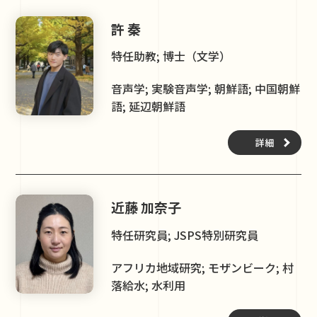
許 秦
特任助教; 博士（文学）
音声学; 実験音声学; 朝鮮語; 中国朝鮮
語; 延辺朝鮮語
詳細
近藤 加奈子
特任研究員; JSPS特別研究員
アフリカ地域研究; モザンビーク; 村
落給水; 水利用