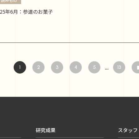
読みもの
025年6月：参道のお菓子
...
2
3
4
5
13
1
研究成果
スタッフ