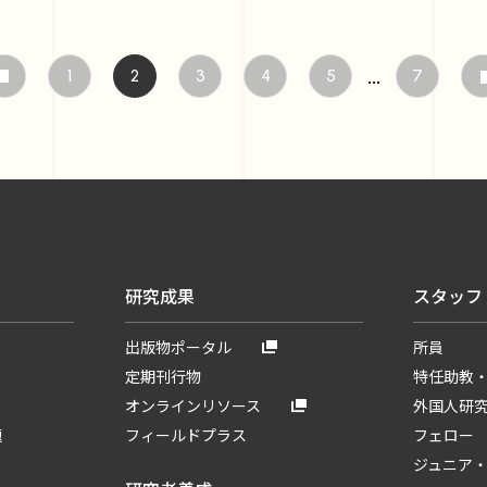
...
1
3
4
5
7
2
研究成果
スタッフ
出版物ポータル
所員
定期刊行物
特任助教
オンラインリソース
外国人研
題
フィールドプラス
フェロー
ジュニア