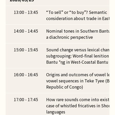
13:00 - 13:45
“To sell” or “to buy”? Semantic
consideration about trade in East Af
14:00 - 14:45
Nominal tones in Southern Bantu l
a diachronic perspective
15:00 - 15:45
Sound change versus lexical change 
subgrouping: Word-final lenition of
Bantu *ŋg in West-Coastal Bantu
16:00 - 16:45
Origins and outcomes of vowel len
vowel sequences in Teke Tyee (Ban
Republic of Congo)
17:00 - 17:45
How rare sounds come into existenc
case of whistled fricatives in Shona
languages