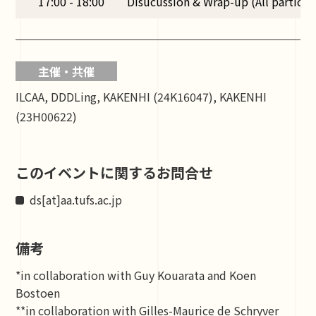
17:00 - 18:00
Disucussion & Wrap-up (All particip
主催・共催
ILCAA, DDDLing, KAKENHI (24K16047), KAKENHI
(23H00622)
このイベントに関するお問合せ
ds[at]aa.tufs.ac.jp
備考
*in collaboration with Guy Kouarata and Koen
Bostoen
**in collaboration with Gilles-Maurice de Schryver