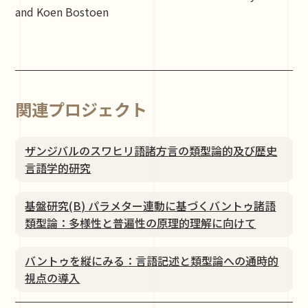
and Koen Bostoen
関連プロジェクト
ザンジバルのスワヒリ語諸方言の類型論的及び歴史
言語学的研究
基盤研究(B) パラメター連動に基づくバントゥ諸語
類型論：多様性と普遍性の原理的理解に向けて
バントゥを縦にみる：⾔語記述と類型論への通時的
視点の導⼊