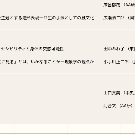
床呂郁哉 （AA
を主題とする造形表現―共生の手法としての触文化
広瀬浩二郎 （
クセシビリティと身体の交感可能性
田中みわ子 （
共に見る』とは、いかなることか―現象学の観点か
小手川正二郎 
１
山口真美 （中央
２
河合文 （AA研）