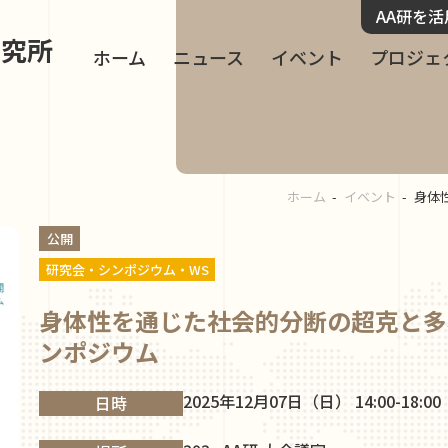
AA研を
研究所
ホーム
ニュース
イベント
プロジェ
ホーム
イベント
身体
公開
研究会・シンポジウム・WS
身体性を通じた社会的分断の超克と多
ンポジウム
2025年12月07日（日） 14:00-18:00
日時