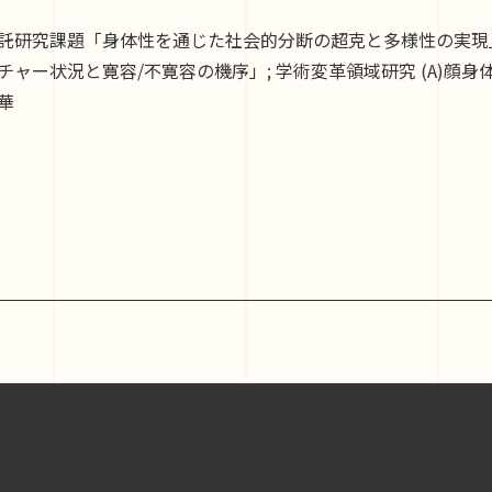
託研究課題「身体性を通じた社会的分断の超克と多様性の実現」
チャー状況と寛容/不寛容の機序」; 学術変革領域研究 (A)顔
華