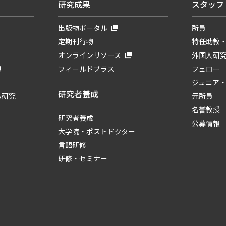
研究成果
スタッフ
出版物ポータル
所員
定期刊行物
特任助教
オンラインリソース
外国人研
題
フィールドプラス
フェロー
ジュニア
研究者養成
る研究
元所員
名誉教授
研究者養成
公募情報
大学院・ポストドクター
言語研修
研修・セミナー